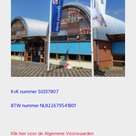
KvK nummer 50337807
BTW nummer NL822679541B01
Klik hier voor de Algemene Voorwaarden