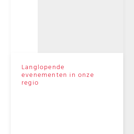
Langlopende
evenementen in onze
Helaas
regio
er
is
niet
om
weer
te