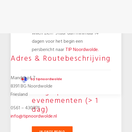
Heeft u evenementen die u graag
op deze pagina vermeld zou
willen zien? Stuur dan minimaal 14
dagen voor het begin een
persbericht naar
TIP Noordwolde.
Adres & Routebeschrijving
Mandehof 7
by tipnoordwolde
8391 BG Noordwolde
Langlopende
Friesland
evenementen (> 1
dag)
0561 – 430871
info@tipnoordwolde.nl
IN ONZE REGIO