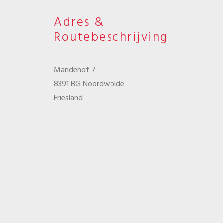
Adres &
Routebeschrijving
Mandehof 7
8391 BG Noordwolde
Friesland
0561 – 430871
info@tipnoordwolde.nl
De route naar onze winkel aan de Mandehof
vindt u hier…