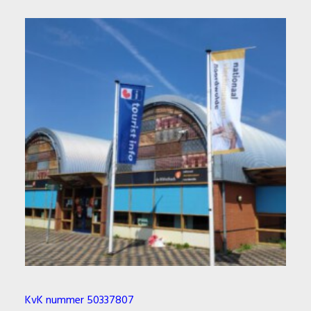
KvK nummer 50337807