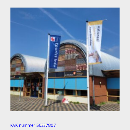
KvK nummer 50337807