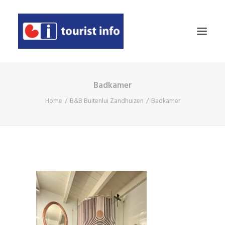
Badkamer
AGENDA
Home
B&B Buitenlui Zandhuizen
Badkamer
ETEN & DRINKEN
OVERNACHTEN
TE ZIEN EN TE DOEN
WINKELEN
EVEN VOORSTELLEN
DEELNEMER WORDEN