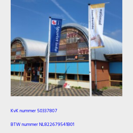
KvK nummer 50337807
BTW nummer NL822679541B01