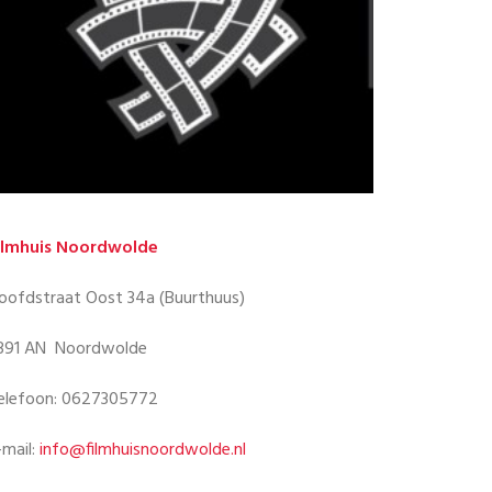
ilmhuis Noordwolde
oofdstraat Oost 34a (Buurthuus)
391 AN Noordwolde
elefoon: 0627305772
-mail:
info@filmhuisnoordwolde.nl