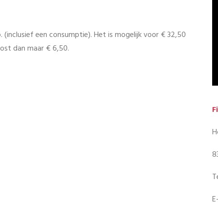
 (inclusief een consumptie). Het is mogelijk voor € 32,50
 kost dan maar € 6,50.
F
H
8
T
E