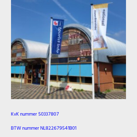
KvK nummer 50337807
BTW nummer NL822679541B01