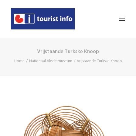
Vrijstaande Turkske Knoop
AGENDA
Home
Nationaal Vlechtmuseum
Vrijstaande Turkske Knoop
ETEN & DRINKEN
OVERNACHTEN
TE ZIEN EN TE DOEN
WINKELEN
EVEN VOORSTELLEN
DEELNEMER WORDEN