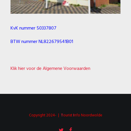
KvK nummer 50337807
BTW nummer NL822679541B01
Klik hier voor de Algemene Voorwaarden
Copyright 2024- |
T
ourist
I
nfo Noordwolde