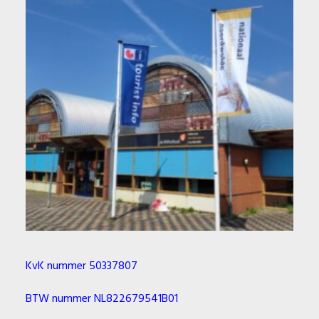
KvK nummer 50337807
BTW nummer NL822679541B01