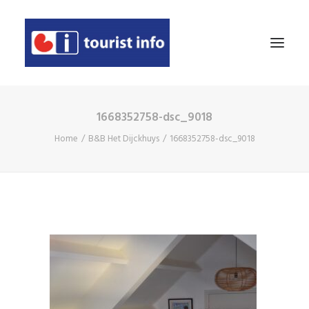
1668352758-dsc_9018
AGENDA
Home
B&B Het Dijckhuys
1668352758-dsc_9018
ETEN & DRINKEN
OVERNACHTEN
TE ZIEN EN TE DOEN
WINKELEN
EVEN VOORSTELLEN
DEELNEMER WORDEN